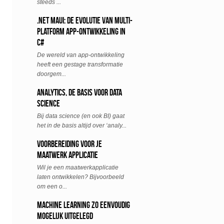
steeds ...
.NET MAUI: De Evolutie van Multi-
Platform App-Ontwikkeling in
C#
De wereld van app-ontwikkeling
heeft een gestage transformatie
doorgem...
Analytics, de basis voor data
science
Bij data science (en ook BI) gaat
het in de basis altijd over ‘analy...
Voorbereiding voor je
maatwerk applicatie
Wil je een maatwerkapplicatie
laten ontwikkelen? Bijvoorbeeld
om een o...
Machine Learning zo eenvoudig
mogelijk uitgelegd