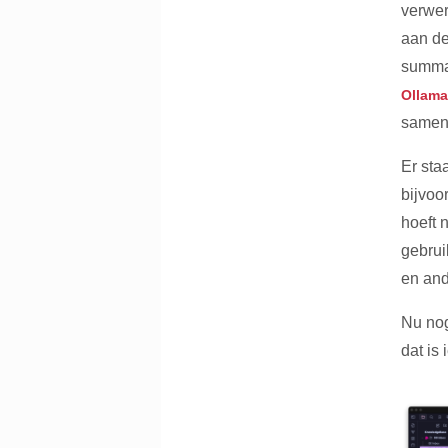
verwer
aan de
summar
Ollama
samenv
Er staa
bijvoo
hoeft 
gebrui
en and
Nu nog
dat is