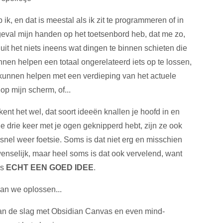
 ik, en dat is meestal als ik zit te programmeren of in
geval mijn handen op het toetsenbord heb, dat me zo,
uit het niets ineens wat dingen te binnen schieten die
nen helpen een totaal ongerelateerd iets op te lossen,
kunnen helpen met een verdieping van het actuele
op mijn scherm, of...
 kent het wel, dat soort ideeën knallen je hoofd in en
je drie keer met je ogen geknipperd hebt, zijn ze ook
 snel weer foetsie. Soms is dat niet erg en misschien
wenselijk, maar heel soms is dat ook vervelend, want
as
ECHT EEN GOED IDEE
.
an we oplossen...
n de slag met Obsidian Canvas en even mind-