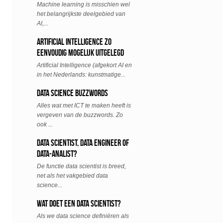
Machine learning is misschien wel
het belangrijkste deelgebied van
AI,...
Artificial Intelligence zo
eenvoudig mogelijk uitgelegd
Artificial Intelligence (afgekort AI en
in het Nederlands: kunstmatige...
Data Science Buzzwords
Alles wat met ICT te maken heeft is
vergeven van de buzzwords. Zo
ook ...
Data scientist, data engineer of
data-analist?
De functie data scientist is breed,
net als het vakgebied data
science...
Wat doet een data scientist?
Als we data science definiëren als