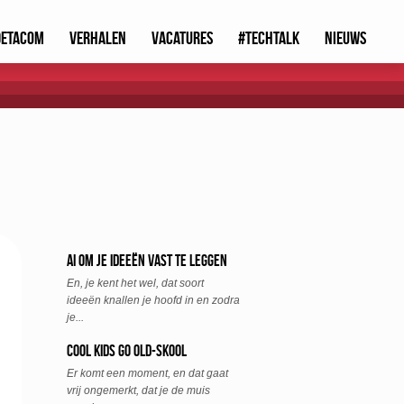
Detacom
Verhalen
Vacatures
#TechTalk
Nieuws
AI om je ideeën vast te leggen
En, je kent het wel, dat soort
ideeën knallen je hoofd in en zodra
je...
Cool Kids go Old-Skool
Er komt een moment, en dat gaat
vrij ongemerkt, dat je de muis