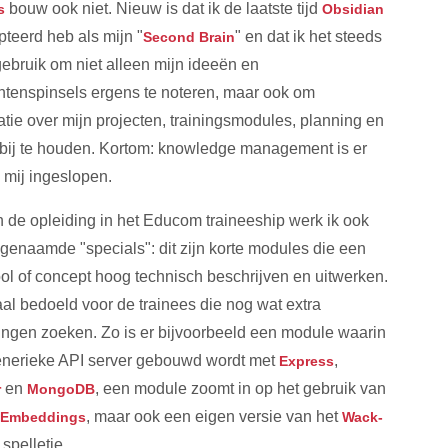
bouw ook niet. Nieuw is dat ik de laatste tijd
s
Obsidian
teerd heb als mijn "
" en dat ik het steeds
Second Brain
ebruik om niet alleen mijn ideeën en
tenspinsels ergens te noteren, maar ook om
atie over mijn projecten, trainingsmodules, planning en
 bij te houden. Kortom: knowledge management is er
j mij ingeslopen.
 de opleiding in het Educom traineeship werk ik ook
genaamde "specials": dit zijn korte modules die een
ool of concept hoog technisch beschrijven en uitwerken.
al bedoeld voor de trainees die nog wat extra
ingen zoeken. Zo is er bijvoorbeeld een module waarin
nerieke API server gebouwd wordt met
,
Express
en
, een module zoomt in op het gebruik van
r
MongoDB
, maar ook een eigen versie van het
 Embeddings
Wack-
spelletje