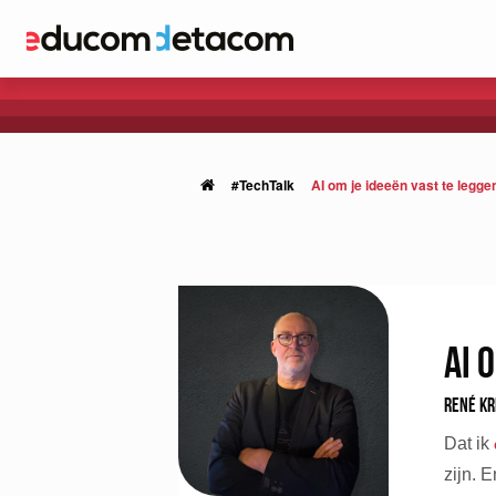
#TechTalk
AI om je ideeën vast te legge
AI 
René Kr
Dat ik
zijn. 