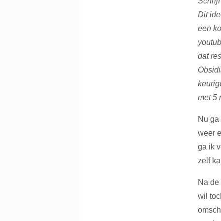
Schrij
Dit id
een ko
youtub
dat re
Obsidi
keuri
met 5 
Nu ga 
weer e
ga ik 
zelf k
Na de 
wil to
omschr