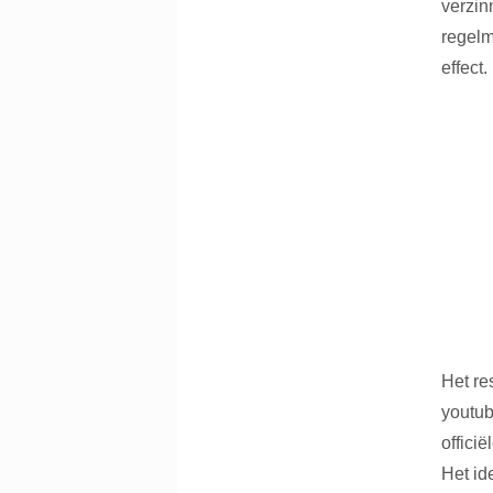
verzin
regelm
effect.
Het re
youtub
offici
Het id