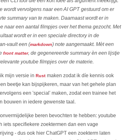
f een CLI tool die een kort idee als argument meekrijgt.
ee wordt vervolgens naar een AI GPT gestuurd om er
rte summary van te maken. Daarnaast wordt er in
e naar een aantal filmpjes over het thema gezocht. Met
sultaat wordt er in een speciale directory in de
an-vault een (
) note aangemaakt. Mèt een
markdown
ge
, de gegenereerde summary èn een lijstje
front matter
relevante youtube filmpjes over de materie.
ik mijn versie in
maken zodat ik díe kennis ook
Rust
en beetje kan bijspijkeren, maar van het gehele plan
vervolgens een 'special' maken, zodat een trainee het
an bouwen in iedere gewenste taal.
onvermijdelijke beren bevochten te hebben: youtube
ch iets specifiekere zoektermen dan een vage
ijving - dus ook hier ChatGPT een zoekterm laten