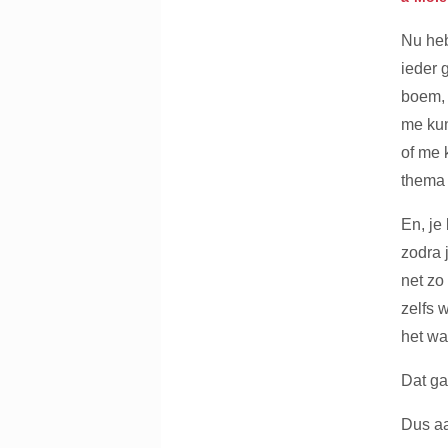
Nu heb
ieder 
boem, 
me kun
of me 
thema 
En, je
zodra 
net zo
zelfs 
het w
Dat ga
Dus aa