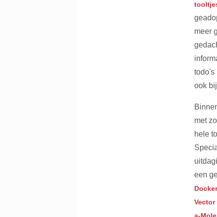
tooltje
geadop
meer g
gedach
inform
todo's
ook bi
Binnen
met zo
hele t
Specia
uitdag
een ge
Docke
Vector
a-Mole