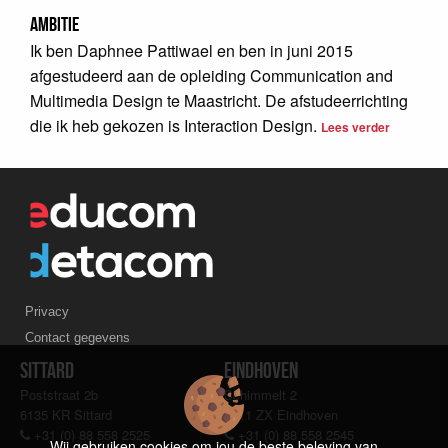
Ambitie
Ik ben Daphnee Pattiwael en ben in juni 2015
afgestudeerd aan de opleiding Communication and
Multimedia Design te Maastricht. De afstudeerrichting
die ik heb gekozen is Interaction Design.
Lees verder
Privacy
Contact gegevens
Sittard
Eindhoven
Poststraat 2b
Schimmelt 2
6135 KR Sittard
5611 ZX Eindhoven
+31 (0) 88 558 2525
+31 (0) 88 558 2545
Wij gebruiken cookies om jou de beste beleving van