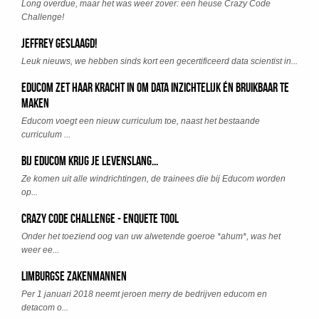
Long overdue, maar het was weer zover: een heuse Crazy Code
Challenge!
Jeffrey geslaagd!
Leuk nieuws, we hebben sinds kort een gecertificeerd data scientist in...
Educom zet haar kracht in om data inzichtelijk én bruikbaar te
maken
Educom voegt een nieuw curriculum toe, naast het bestaande
curriculum ...
Bij Educom krijg je levenslang...
Ze komen uit alle windrichtingen, de trainees die bij Educom worden
op...
Crazy Code Challenge - Enquete Tool
Onder het toeziend oog van uw alwetende goeroe *ahum*, was het
weer ee...
Limburgse zakenmannen
Per 1 januari 2018 neemt jeroen merry de bedrijven educom en
detacom o...