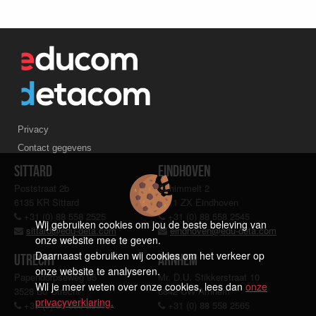
Privacy
Contact gegevens
Sittard
Eindhoven
Poststraat 2b
Schimmelt 2
6135 KR Sittard
5611 ZX Eindhoven
+31 (0) 88 558 2525
+31 (0) 88 558 2545
Wij gebruiken cookies om jou de beste beleving van
sittard@edu-deta.com
eindhoven@edu-deta.com
onze website mee te geven.
Daarnaast gebruiken wij cookies om het verkeer op
Utrecht
Arnhem
onze website te analyseren.
Papendorpseweg 95
Mr. D.U. Stikkerstraat 10
Wil je meer weten over onze cookies, lees dan
onze
3528 BJ Utrecht
6842 CW Arnhem
privacyverklaring.
+31 (0) 88 558 2555
+31 (0) 88 558 2565